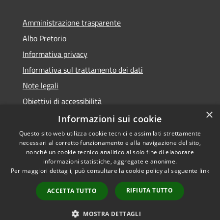
Amministrazione trasparente
Albo Pretorio
Informativa privacy
Informativa sul trattamento dei dati
Note legali
Obiettivi di accessibilità
×
Dichiarazione di accessibilità
Informazioni sui cookie
Questo sito web utilizza cookie tecnici e assimilati strettamente
necessari al corretto funzionamento e alla navigazione del sito,
nonché un cookie tecnico analitico al solo fine di elaborare
informazioni statistiche, aggregate e anonime.
RSS
Copyright © 2026 • Comune di
Per maggiori dettagli, può consultare la cookie policy al seguente
link
Accessibilità
Terranova da Sibari • Powered
Privacy
Municipium
Accesso
by
•
RIFIUTA TUTTO
ACCETTA TUTTO
Cookie
redazione
Mappa del sito
MOSTRA DETTAGLI