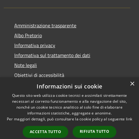
Amministrazione trasparente
Albo Pretorio
Informativa privacy
Informativa sul trattamento dei dati
Note legali
Obiettivi di accessibilità
×
Dichiarazione di accessibilità
Informazioni sui cookie
Questo sito web utilizza cookie tecnici e assimilati strettamente
necessari al corretto funzionamento e alla navigazione del sito,
nonché un cookie tecnico analitico al solo fine di elaborare
informazioni statistiche, aggregate e anonime.
RSS
Copyright © 2026 • Comune di
Per maggiori dettagli, può consultare la cookie policy al seguente
link
Accessibilità
Terranova da Sibari • Powered
Privacy
Municipium
Accesso
by
•
RIFIUTA TUTTO
ACCETTA TUTTO
Cookie
redazione