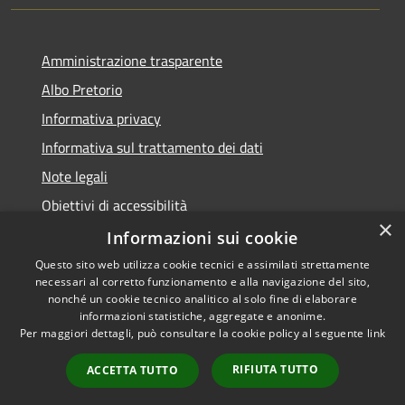
Amministrazione trasparente
Albo Pretorio
Informativa privacy
Informativa sul trattamento dei dati
Note legali
Obiettivi di accessibilità
×
Dichiarazione di accessibilità
Informazioni sui cookie
Questo sito web utilizza cookie tecnici e assimilati strettamente
necessari al corretto funzionamento e alla navigazione del sito,
nonché un cookie tecnico analitico al solo fine di elaborare
informazioni statistiche, aggregate e anonime.
RSS
Copyright © 2026 • Comune di
Per maggiori dettagli, può consultare la cookie policy al seguente
link
Accessibilità
Terranova da Sibari • Powered
Privacy
Municipium
Accesso
by
•
RIFIUTA TUTTO
ACCETTA TUTTO
Cookie
redazione