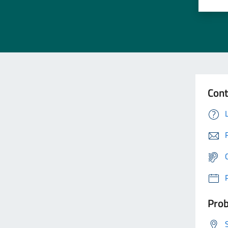
Cont
Prob