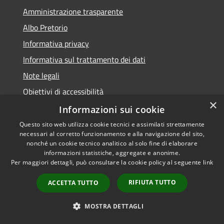
Amministrazione trasparente
Albo Pretorio
Informativa privacy
Informativa sul trattamento dei dati
Note legali
Obiettivi di accessibilità
×
Dichiarazione di accessibilità
Informazioni sui cookie
Questo sito web utilizza cookie tecnici e assimilati strettamente
necessari al corretto funzionamento e alla navigazione del sito,
nonché un cookie tecnico analitico al solo fine di elaborare
informazioni statistiche, aggregate e anonime.
RSS
Copyright © 2026 • Comune di
Per maggiori dettagli, può consultare la cookie policy al seguente
link
Accessibilità
Terranova da Sibari • Powered
Privacy
Municipium
Accesso
by
•
RIFIUTA TUTTO
ACCETTA TUTTO
Cookie
redazione
Mappa del sito
MOSTRA DETTAGLI