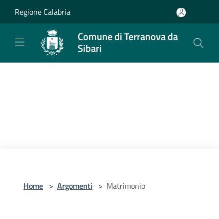
Salta al contenuto principale
Regione Calabria
Comune di Terranova da
Sibari
Home
>
Argomenti
>
Matrimonio