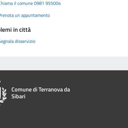
Chiama il comune 0981 955004
Prenota un appuntamento
lemi in città
Segnala disservizio
Comune di Terranova da
Sibari