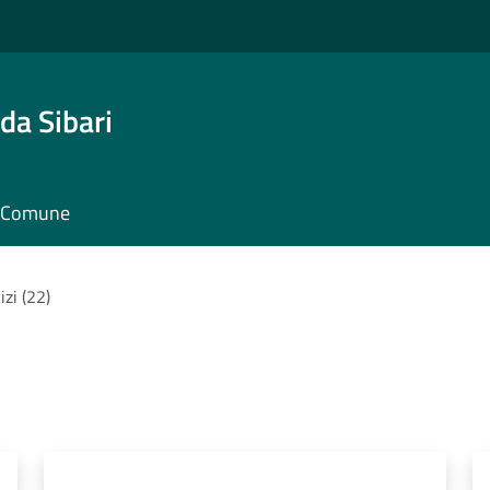
da Sibari
il Comune
izi (22)