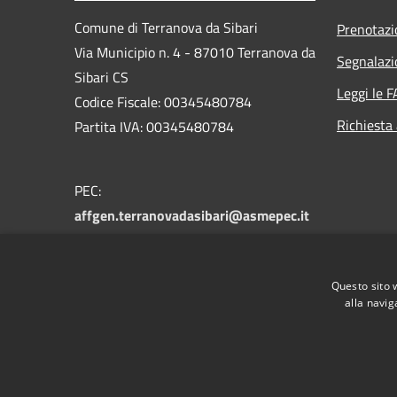
Comune di Terranova da Sibari
Prenotaz
Via Municipio n. 4 - 87010 Terranova da
Segnalazi
Sibari CS
Leggi le 
Codice Fiscale: 00345480784
Richiesta
Partita IVA: 00345480784
PEC:
affgen.terranovadasibari@asmepec.it
Centralino Unico: 0981 955004
Fax: 0981 956303
Questo sito 
alla navig
RSS
Accessibilità
Privacy
Cookie
Mappa de