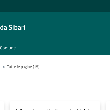
da Sibari
il Comune
>
Tutte le pagine (15)