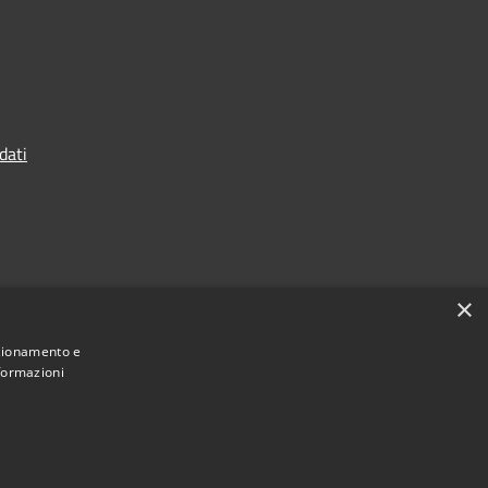
dati
×
nzionamento e
nformazioni
Municipium
Accesso
 Terranova da Sibari • Powered by
•