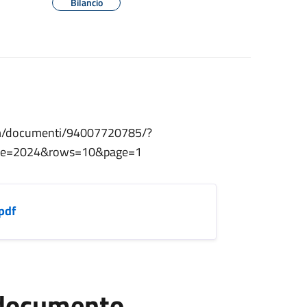
Bilancio
mm/documenti/94007720785/?
ione=2024&rows=10&page=1
pdf
l documento