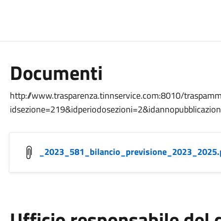
Documenti
http://www.trasparenza.tinnservice.com:8010/traspa
idsezione=219&idperiodosezioni=2&idannopubblicaz
_2023_581_bilancio_previsione_2023_2025.
Ufficio responsabile de