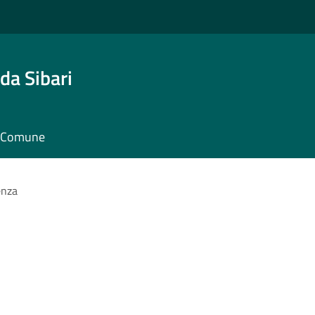
da Sibari
il Comune
enza