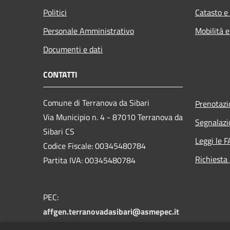
Politici
Catasto e
Personale Amministrativo
Mobilità e
Documenti e dati
CONTATTI
Comune di Terranova da Sibari
Prenotaz
Via Municipio n. 4 - 87010 Terranova da
Segnalazi
Sibari CS
Leggi le 
Codice Fiscale: 00345480784
Richiesta
Partita IVA: 00345480784
PEC:
affgen.terranovadasibari@asmepec.it
Centralino Unico: 0981 955004