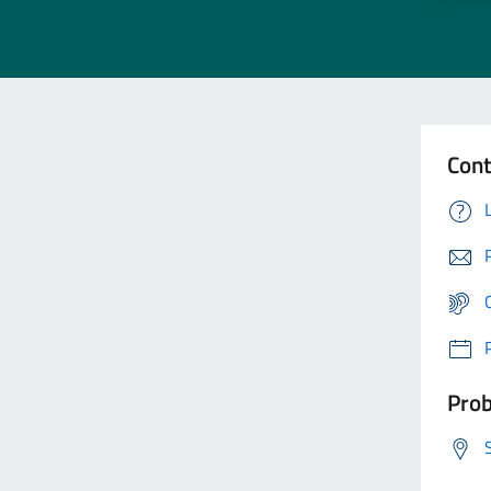
Cont
Prob