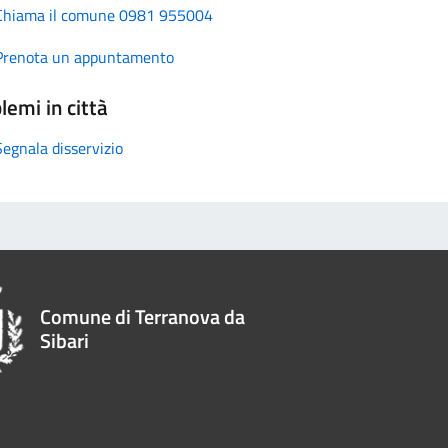
Chiama il comune 0981 955004
Prenota un appuntamento
lemi in città
Segnala disservizio
Comune di Terranova da
Sibari