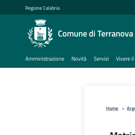
Salta al contenuto principale
Regione Calabria
Comune di Terranova 
Amministrazione
Novità
Servizi
Vivere 
Home
>
Arg