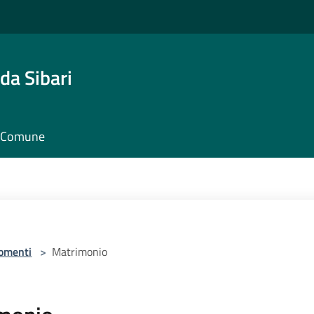
da Sibari
il Comune
omenti
>
Matrimonio